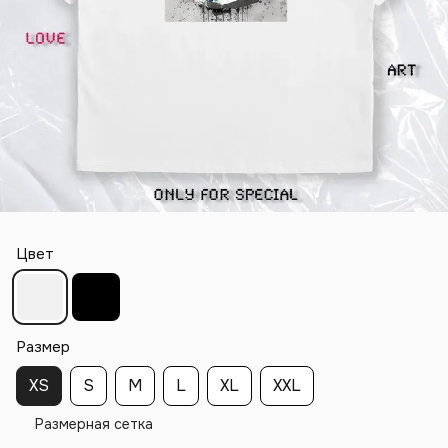
Цвет
Размер
XS
S
M
L
XL
XXL
Размерная сетка