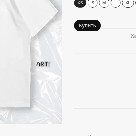
XS
S
M
L
XL
Купить
Х