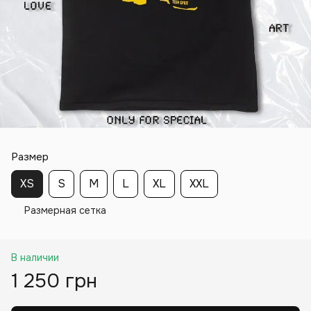
Размер
XS
S
M
L
XL
XXL
Размерная сетка
В наличии
1 250 грн