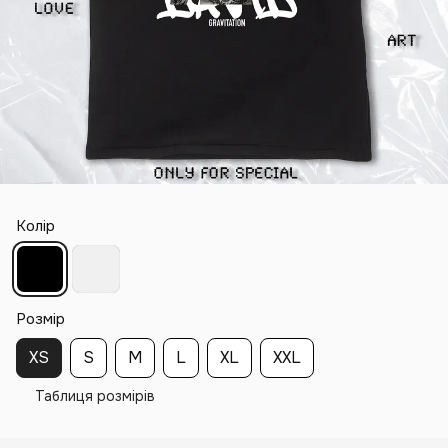
Колір
Розмір
XS
S
M
L
XL
XXL
Таблиця розмірів