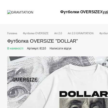
Перейти до основного контенту
Футболки OVERSIZE
Худ
Головна
Футболки OVERSIZE
Art 2.0
Art 2.0 GRAVITATION
Футбо
Футболка OVERSIZE "DOLLAR"
В наявності
Артикул: 8110
Написати відгук