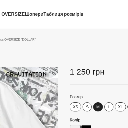
і OVERSIZE
Шопери
Таблиця розмірів
лка OVERSIZE "DOLLAR"
1 250 грн
Розмір
XS
S
M
L
XL
Колір