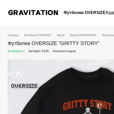
Перейти до основного контенту
Футболки OVERSIZE
Худ
Головна
Футболки OVERSIZE
Mood
Mood GRAVITATION
Футболк
Футболка OVERSIZE "GRITTY STORY"
В наявності
Артикул: 6145
Написати відгук