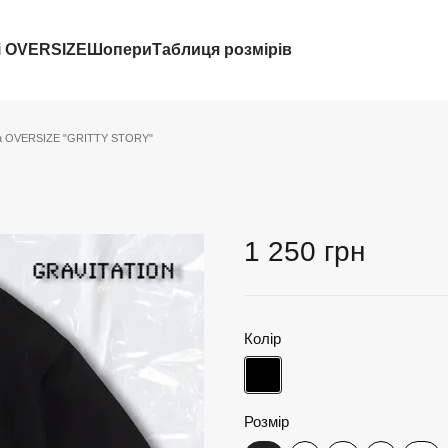
і OVERSIZE
Шопери
Таблиця розмірів
а OVERSIZE "GRITTY STORY"
1 250 грн
Колір
Розмір