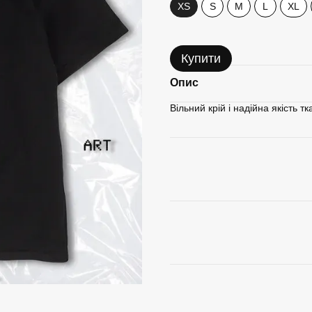
XS
S
M
L
XL
Купити
Опис
Вільний крій і надійна якість 