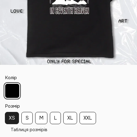
Колір
Розмір
XS
S
M
L
XL
XXL
Таблиця розмірів