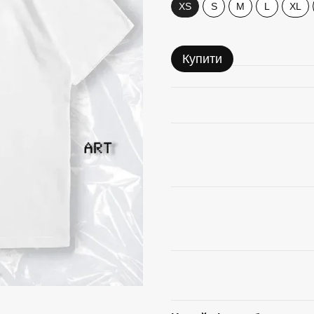
XS
S
M
L
XL
Купити