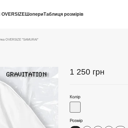
і OVERSIZE
Шопери
Таблиця розмірів
лка OVERSIZE "SAMURAI"
1 250 грн
Колір
Розмір