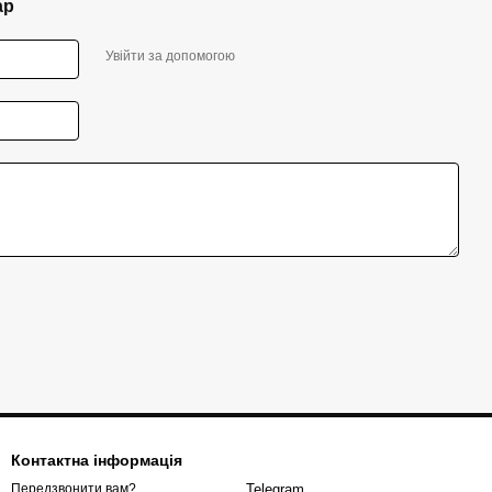
ар
Увійти за допомогою
Контактна інформація
Telegram
Передзвонити вам?