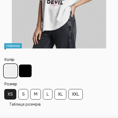
Новинка
Колір
Розмір
XS
S
M
L
XL
XXL
Таблиця розмірів